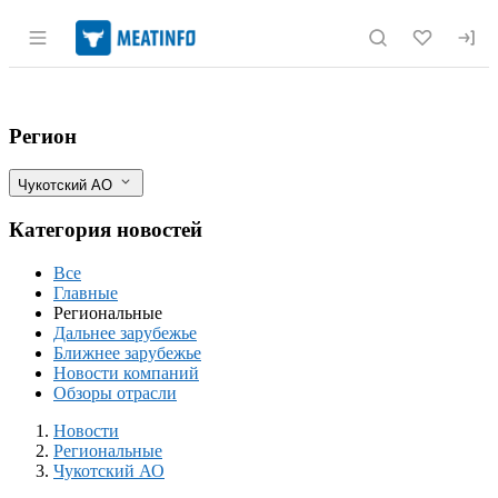
Раздел навигации по сайту meatinfo.r
Новая птицефабрика на Чукотке: решен
Фильтры
Регион
Чукотский АО
Категория новостей
Все
Главные
Региональные
Дальнее зарубежье
Ближнее зарубежье
Новости компаний
Обзоры отрасли
Новости
Разделы
Новости
Региональные
Чукотский АО