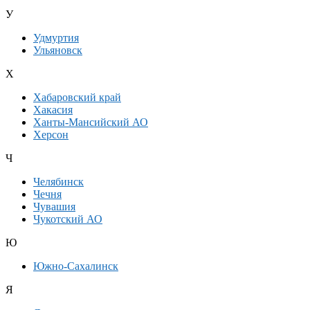
У
Удмуртия
Ульяновск
Х
Хабаровский край
Хакасия
Ханты-Мансийский АО
Херсон
Ч
Челябинск
Чечня
Чувашия
Чукотский АО
Ю
Южно-Сахалинск
Я