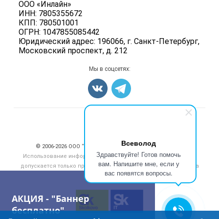
ООО «Инлайн»
Энциклопедия
Мясные полуфабрикаты
ИНН: 7805355672
Для СМИ
Бренды
КПП: 780501001
Мясные консервы
ОГРН: 1047855085442
Мониторинг
Мясные снеки
Юридический адрес: 196066, г. Санкт-Петербург,
Вакансии
Московский проспект, д. 212
Яйца
Блог
Добавить объявление
Мы в соцсетях:
Карта объявлений
Счетчики, авторское право, логотипы
Всеволод
© 2006‑2026 ООО “Инлайн”. 12+ Все права защищены.
Здравствуйте! Готов помочь
Использование информации, размещенной на данном сайте,
вам. Напишите мне, если у
допускается только при размещении активной гиперссылки на
вас появятся вопросы.
сайт
meatinfo.ru
АКЦИЯ - "Баннер
бесплатно"