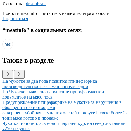
Источник:
pticainfo.ru
Новости
meatinfo
– читайте в нашем телеграм канале
Подписаться
“
meatinfo
” в социальных сетях:
Также в разделе
Иллюстрация новости
На Чукотке за два года появится птицефабрика
производительностью 1 млн яиц ежегодно
Иллюстрация новости
На Чукотке выявлено нарушение при оформлении
документов на мясо лося
Иллюстрация новости
Предупреждение птицефабрике на Чукотке за нарушения в
обращении с биоотходами
Иллюстрация новости
Завершена убойная кампания оленей в округе Певек: более 22
тонн мяса готово к продаже
Иллюстрация новости
Чукотка пополнилась новой партией кур: на север доставили
7250 несушек