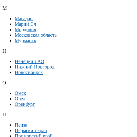
М
Магадан
Марий Эл
Мордовия
Московская область
Мурманск
Н
Ненецкий АО
Нижний Новгород
Новосибирск
О
Омск
Орел
Оренбург
П
Пенза
Пермский край
Приморский край