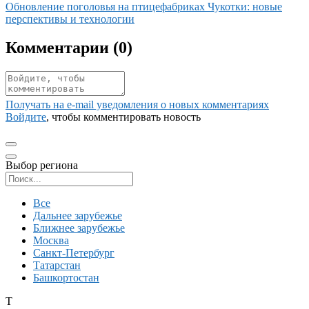
Иллюстрация новости
Обновление поголовья на птицефабриках Чукотки: новые
перспективы и технологии
Комментарии (
0
)
Получать на e‑mail уведомления о новых комментариях
Войдите
, чтобы комментировать новость
Выбор региона
Поиск региона
Все
Дальнее зарубежье
Ближнее зарубежье
Москва
Санкт-Петербург
Татарстан
Башкортостан
Т