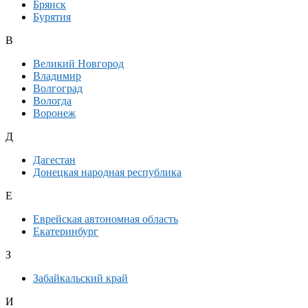
Брянск
Бурятия
В
Великий Новгород
Владимир
Волгоград
Вологда
Воронеж
Д
Дагестан
Донецкая народная республика
Е
Еврейская автономная область
Екатеринбург
З
Забайкальский край
И