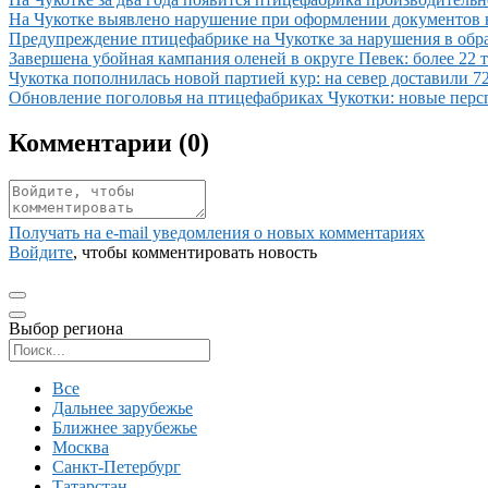
Иллюстрация новости
На Чукотке выявлено нарушение при оформлении документов н
Иллюстрация новости
Предупреждение птицефабрике на Чукотке за нарушения в обр
Иллюстрация новости
Завершена убойная кампания оленей в округе Певек: более 22 
Иллюстрация новости
Чукотка пополнилась новой партией кур: на север доставили 7
Иллюстрация новости
Обновление поголовья на птицефабриках Чукотки: новые перс
Комментарии (
0
)
Получать на e‑mail уведомления о новых комментариях
Войдите
, чтобы комментировать новость
Выбор региона
Поиск региона
Все
Дальнее зарубежье
Ближнее зарубежье
Москва
Санкт-Петербург
Татарстан