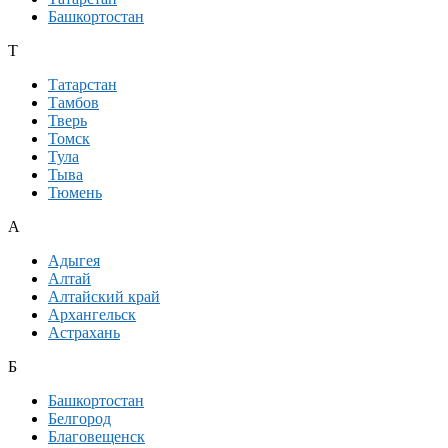
Башкортостан
Т
Татарстан
Тамбов
Тверь
Томск
Тула
Тыва
Тюмень
А
Адыгея
Алтай
Алтайский край
Архангельск
Астрахань
Б
Башкортостан
Белгород
Благовещенск