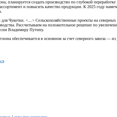
гиона, планируется создать производство по глубокой переработ
ь ассортимент и повысить качество продукции. К 2025 году на
.
н для Чукотки. <…> Сельскохозяйственные проекты на северных
изводства. Рассчитываем на положительное решение по увеличен
оссии Владимиру Путину.
гиона обеспечивается в основном за счет северного завоза — из
ся
ностью 1 млн яиц ежегодно