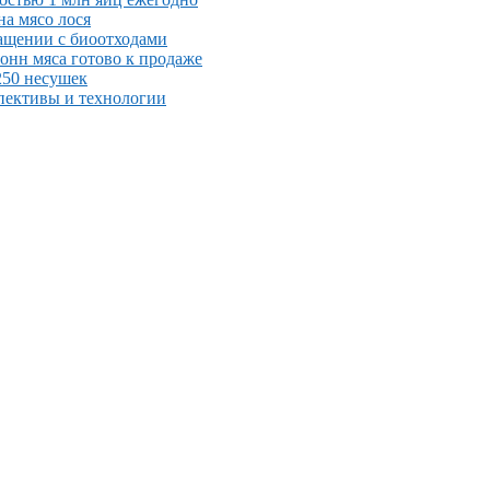
а мясо лося
ащении с биоотходами
тонн мяса готово к продаже
250 несушек
пективы и технологии