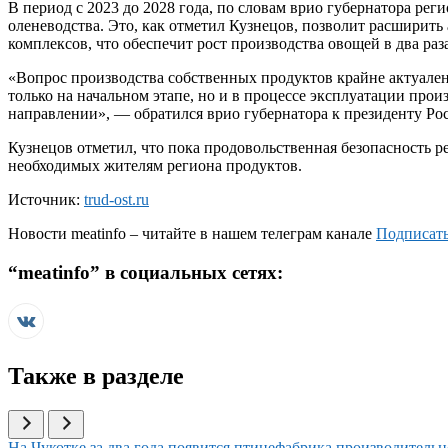
В период с 2023 до 2028 года, по словам врио губернатора ре
оленеводства. Это, как отметил Кузнецов, позволит расширит
комплексов, что обеспечит рост производства овощей в два раза
«Вопрос производства собственных продуктов крайне актуале
только на начальном этапе, но и в процессе эксплуатации про
направлении», — обратился врио губернатора к президенту Р
Кузнецов отметил, что пока продовольственная безопасность ре
необходимых жителям региона продуктов.
Источник:
trud-ost.ru
Новости
meatinfo
– читайте в нашем телеграм канале
Подписать
“
meatinfo
” в социальных сетях:
Также в разделе
Иллюстрация новости
На Чукотке за два года появится птицефабрика производитель