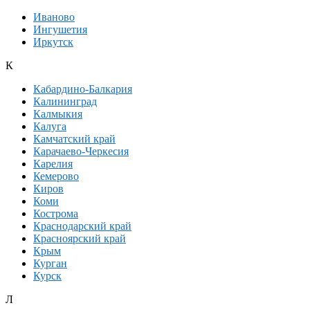
Иваново
Ингушетия
Иркутск
К
Кабардино-Балкария
Калининград
Калмыкия
Калуга
Камчатский край
Карачаево-Черкесия
Карелия
Кемерово
Киров
Коми
Кострома
Краснодарский край
Красноярский край
Крым
Курган
Курск
Л